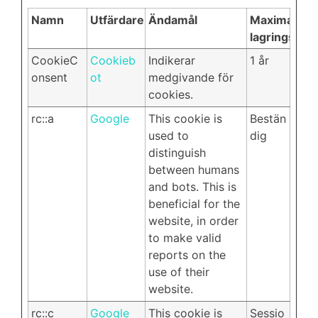
Namn
Utfärdare
Ändamål
Maximal
lagringstid
CookieC
Cookieb
Indikerar
1 år
onsent
ot
medgivande för
cookies.
rc::a
Google
This cookie is
Bestän
used to
dig
distinguish
between humans
and bots. This is
beneficial for the
website, in order
to make valid
reports on the
use of their
website.
rc::c
Google
This cookie is
Sessio