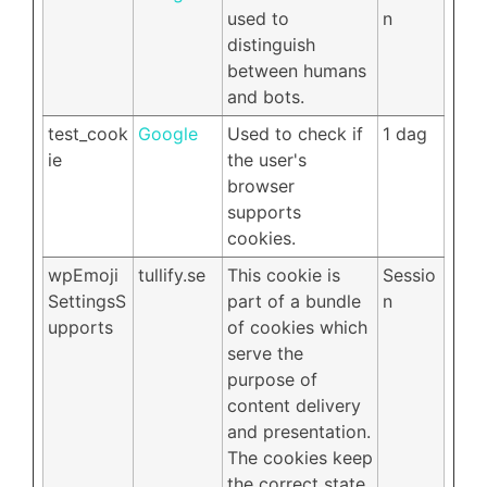
used to
n
distinguish
between humans
and bots.
test_cook
Google
Used to check if
1 dag
ie
the user's
browser
supports
cookies.
wpEmoji
tullify.se
This cookie is
Sessio
SettingsS
part of a bundle
n
upports
of cookies which
serve the
purpose of
content delivery
and presentation.
The cookies keep
the correct state