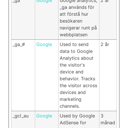
_ga
Google
Google analytics,
2 år
_ga används för
att förstå hur
besökaren
navigerar runt på
webbplatsen
_ga_#
Google
Used to send
2 år
data to Google
Analytics about
the visitor's
device and
behavior. Tracks
the visitor across
devices and
marketing
channels.
_gcl_au
Google
Used by Google
3
AdSense for
månad