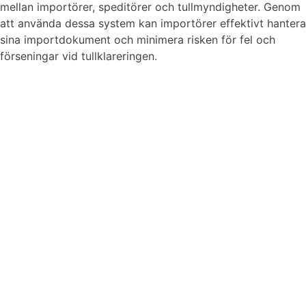
mellan importörer, speditörer och tullmyndigheter. Genom
att använda dessa system kan importörer effektivt hantera
sina importdokument och minimera risken för fel och
förseningar vid tullklareringen.
Vi finns här om du behöver hjälp
Kontakta oss