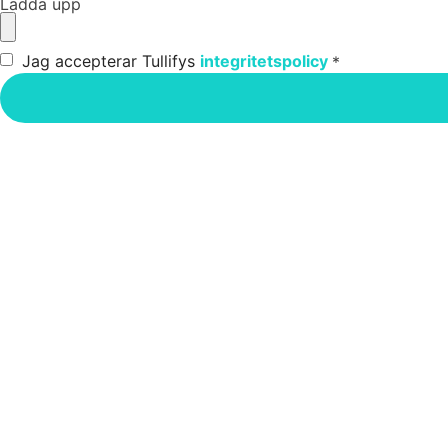
Ladda upp
Jag accepterar Tullifys
integritetspolicy
*
Vi finns här om du behöver hjälp
Kontakta oss