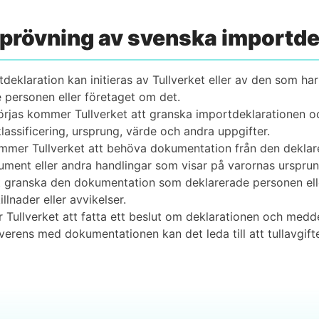
mprövning av svenska import­d
klaration kan initieras av Tullverket eller av den som har
personen eller företaget om det.
rjas kommer Tullverket att granska importdeklarationen o
lassificering, ursprung, värde och andra uppgifter.
er Tullverket att behöva dokumentation från den deklarer
ument eller andra handlingar som visar på varornas urspru
 granska den dokumentation som deklarerade personen elle
lnader eller avvikelser.
llverket att fatta ett beslut om deklarationen och meddel
erens med dokumentationen kan det leda till att tullavgifte