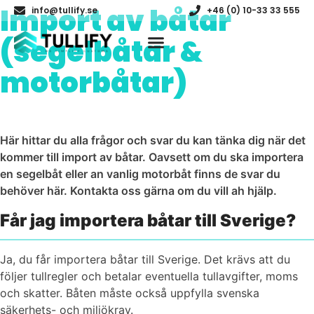
Import av båtar
info@tullify.se
+46 (0) 10-33 33 555
(segelbåtar &
motorbåtar)
Här hittar du alla frågor och svar du kan tänka dig när det
kommer till import av båtar. Oavsett om du ska importera
en segelbåt eller an vanlig motorbåt finns de svar du
behöver här. Kontakta oss gärna om du vill ah hjälp.
Får jag importera båtar till Sverige?
Ja, du får importera båtar till Sverige. Det krävs att du
följer tullregler och betalar eventuella tullavgifter, moms
och skatter. Båten måste också uppfylla svenska
säkerhets- och miljökrav.