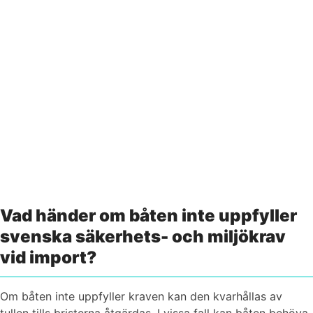
Vi finns här om du behöver hjälp
Kontakta oss
Vad händer om båten inte uppfyller
svenska säkerhets- och miljökrav
vid import?
Om båten inte uppfyller kraven kan den kvarhållas av
tullen tills bristerna åtgärdas. I vissa fall kan båten behöva