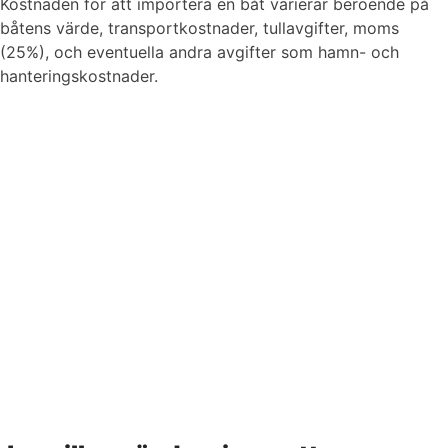
Kostnaden för att importera en båt varierar beroende på
båtens värde, transportkostnader, tullavgifter, moms
(25%), och eventuella andra avgifter som hamn- och
hanteringskostnader.
Vi finns här om du behöver hjälp
Kontakta oss