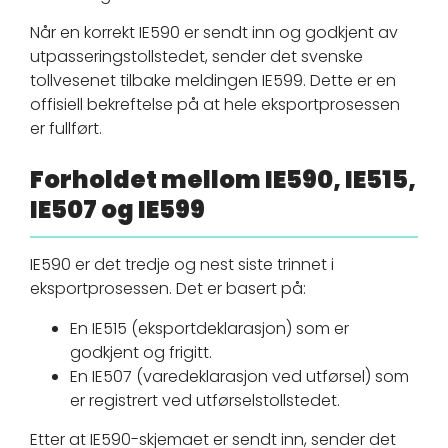
Når en korrekt IE590 er sendt inn og godkjent av
utpasseringstollstedet, sender det svenske
tollvesenet tilbake meldingen IE599. Dette er en
offisiell bekreftelse på at hele eksportprosessen
er fullført.
Forholdet mellom IE590, IE515,
IE507 og IE599
IE590 er det tredje og nest siste trinnet i
eksportprosessen. Det er basert på:
En IE515 (eksportdeklarasjon) som er
godkjent og frigitt.
En IE507 (varedeklarasjon ved utførsel) som
er registrert ved utførselstollstedet.
Etter at IE590-skjemaet er sendt inn, sender det