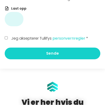
Last opp
Jeg aksepterer Tullifys
personvernregler
*
Sende
Vi er her hvis du