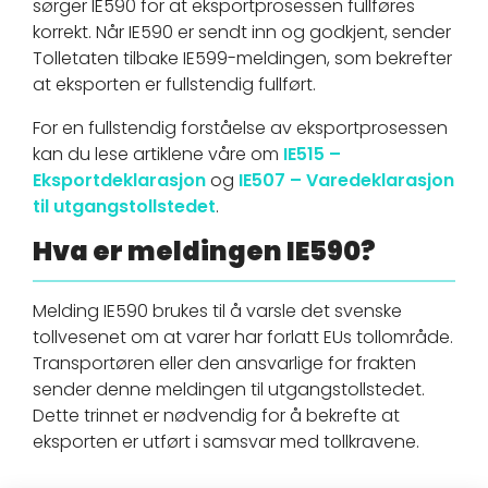
sørger IE590 for at eksportprosessen fullføres
korrekt. Når IE590 er sendt inn og godkjent, sender
Tolletaten tilbake IE599-meldingen, som bekrefter
at eksporten er fullstendig fullført.
For en fullstendig forståelse av eksportprosessen
kan du lese artiklene våre om
IE515 –
Eksportdeklarasjon
og
IE507 – Varedeklarasjon
til utgangstollstedet
.
Hva er meldingen IE590?
Melding IE590 brukes til å varsle det svenske
tollvesenet om at varer har forlatt EUs tollområde.
Transportøren eller den ansvarlige for frakten
sender denne meldingen til utgangstollstedet.
Dette trinnet er nødvendig for å bekrefte at
eksporten er utført i samsvar med tollkravene.