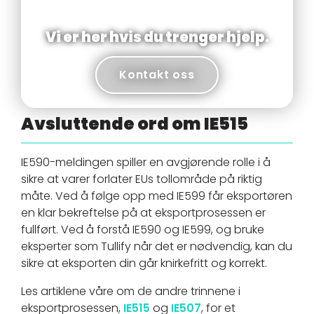
Vi er her hvis du trenger hjelp.
Kontakt oss
Avsluttende ord om IE515
IE590-meldingen spiller en avgjørende rolle i å
sikre at varer forlater EUs tollområde på riktig
måte. Ved å følge opp med IE599 får eksportøren
en klar bekreftelse på at eksportprosessen er
fullført. Ved å forstå IE590 og IE599, og bruke
eksperter som Tullify når det er nødvendig, kan du
sikre at eksporten din går knirkefritt og korrekt.
Les artiklene våre om de andre trinnene i
eksportprosessen,
IE515
og
IE507
, for et