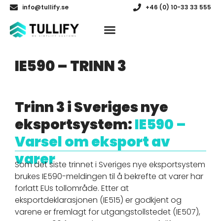
info@tullify.se
+46 (0) 10-33 33 555
IE590 – TRINN 3
Trinn 3 i Sveriges nye
eksportsystem:
IE590 –
Varsel om eksport av
varer
Som det siste trinnet i Sveriges nye eksportsystem
brukes IE590-meldingen til å bekrefte at varer har
forlatt EUs tollområde. Etter at
eksportdeklarasjonen (IE515) er godkjent og
varene er fremlagt for utgangstollstedet (IE507),