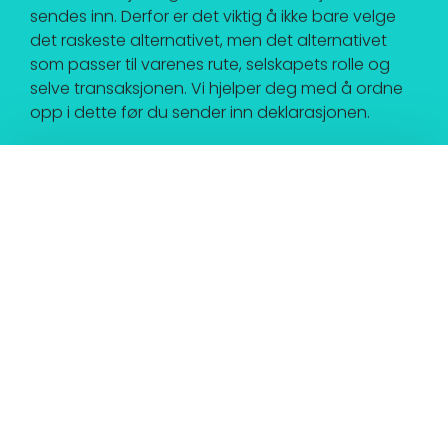
sendes inn. Derfor er det viktig å ikke bare velge
det raskeste alternativet, men det alternativet
som passer til varenes rute, selskapets rolle og
selve transaksjonen. Vi hjelper deg med å ordne
opp i dette før du sender inn deklarasjonen.