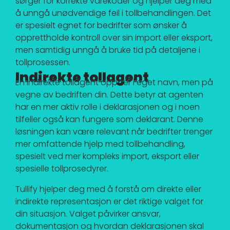
sørger for korrekte varekoder og hjelper deg med
å unngå unødvendige feil i tollbehandlingen. Det
er spesielt egnet for bedrifter som ønsker å
opprettholde kontroll over sin import eller eksport,
men samtidig unngå å bruke tid på detaljene i
tollprosessen.
Indirekte tollagent
En indirekte tollagent opptrer i eget navn, men på
vegne av bedriften din. Dette betyr at agenten
har en mer aktiv rolle i deklarasjonen og i noen
tilfeller også kan fungere som deklarant. Denne
løsningen kan være relevant når bedrifter trenger
mer omfattende hjelp med tollbehandling,
spesielt ved mer kompleks import, eksport eller
spesielle tollprosedyrer.
Tullify hjelper deg med å forstå om direkte eller
indirekte representasjon er det riktige valget for
din situasjon. Valget påvirker ansvar,
dokumentasjon og hvordan deklarasjonen skal