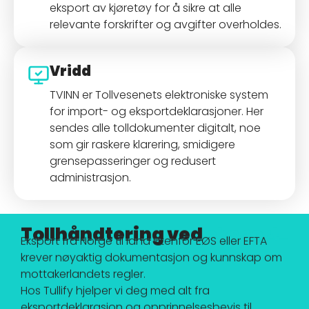
eksport av kjøretøy for å sikre at alle
relevante forskrifter og avgifter overholdes.
Vridd
TVINN er Tollvesenets elektroniske system
for import- og eksportdeklarasjoner. Her
sendes alle tolldokumenter digitalt, noe
som gir raskere klarering, smidigere
grensepasseringer og redusert
administrasjon.
Tollhåndtering ved
eksport
Eksport fra Norge til land utenfor EØS eller EFTA
krever nøyaktig dokumentasjon og kunnskap om
mottakerlandets regler.
Hos Tullify hjelper vi deg med alt fra
eksportdeklarasjon og opprinnelsesbevis til