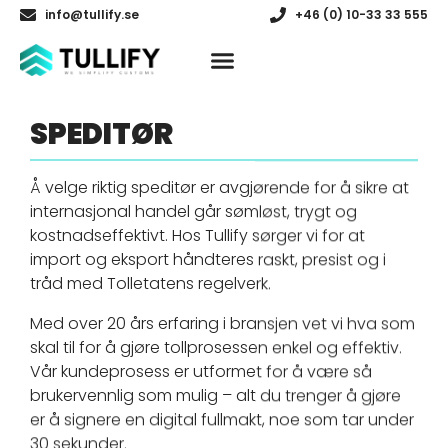
info@tullify.se
+46 (0) 10-33 33 555
SPEDITØR
Å velge riktig speditør er avgjørende for å sikre at
internasjonal handel går sømløst, trygt og
kostnadseffektivt. Hos Tullify sørger vi for at
import og eksport håndteres raskt, presist og i
tråd med Tolletatens regelverk.
Med over 20 års erfaring i bransjen vet vi hva som
skal til for å gjøre tollprosessen enkel og effektiv.
Vår kundeprosess er utformet for å være så
brukervennlig som mulig – alt du trenger å gjøre
er å signere en digital fullmakt, noe som tar under
30 sekunder.