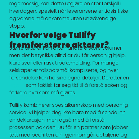
regelmessig, kan dette utgjøre en stor forskjell i
hverdagen, spesielt når leveransene er tidskritiske
og varene må ankomme uten unødvendige
stopp.
Hvorfor velge Tullify
fremfor større aktører?
Større aktører kan ofte håndtere store volumer,
men det betyr ikke alltid at du får personlig hjelp,
klare svar eller rask tilbakemelding. For mange
selskaper er tollspørsmål kompliserte, og hver
forsendelse kan ha sine egne detaljer. Deretter en
agent
som faktisk tar seg tid til å forstå saken og
forklare hva som må gjøres.
Tullify kombinerer spesialkunnskap med personlig
service. Vi hjelper deg ikke bare med å sende inn
en deklarasjon, men også med å forstå
prosessen bak den. Du får en partner som jobber
tett med bedriften din, gjennomgår detaljene og