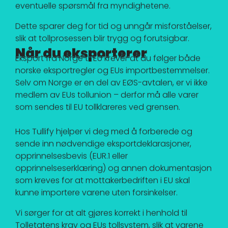
eventuelle spørsmål fra myndighetene.
Dette sparer deg for tid og unngår misforståelser,
slik at tollprosessen blir trygg og forutsigbar.
Når du eksporterer
til EU
Eksport fra Norge til EU krever at du følger både
norske eksportregler og EUs importbestemmelser.
Selv om Norge er en del av EØS-avtalen, er vi ikke
medlem av EUs tollunion – derfor må alle varer
som sendes til EU tollklareres ved grensen.
Hos Tullify hjelper vi deg med å forberede og
sende inn nødvendige eksportdeklarasjoner,
opprinnelsesbevis (EUR.1 eller
opprinnelseserklæring) og annen dokumentasjon
som kreves for at mottakerbedriften i EU skal
kunne importere varene uten forsinkelser.
Vi sørger for at alt gjøres korrekt i henhold til
Tolletatens krav og EUs tollsystem, slik at varene