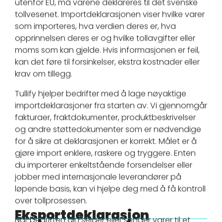
utenfor EU, må varene deklareres til det svenske
tollvesenet. Importdeklarasjonen viser hvilke varer
som importeres, hva verdien deres er, hva
opprinnelsen deres er og hvilke tollavgifter eller
moms som kan gjelde. Hvis informasjonen er feil,
kan det føre til forsinkelser, ekstra kostnader eller
krav om tillegg.
Tullify hjelper bedrifter med å lage nøyaktige
importdeklarasjoner fra starten av. Vi gjennomgår
fakturaer, fraktdokumenter, produktbeskrivelser
og andre støttedokumenter som er nødvendige
for å sikre at deklarasjonen er korrekt. Målet er å
gjøre import enklere, raskere og tryggere. Enten
du importerer enkeltstående forsendelser eller
jobber med internasjonale leverandører på
løpende basis, kan vi hjelpe deg med å få kontroll
over tollprosessen.
Eksportdeklarasjon
Når bedriften din selger eller sender varer til et