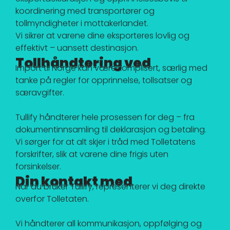
koordinering med transportører og
tollmyndigheter i mottakerlandet.
Vi sikrer at varene dine eksporteres lovlig og
effektivt – uansett destinasjon.
Tollhåndtering ved
import
Import til Norge kan være komplisert, særlig med
tanke på regler for opprinnelse, tollsatser og
særavgifter.
Tullify håndterer hele prosessen for deg – fra
dokumentinnsamling til deklarasjon og betaling.
Vi sørger for at alt skjer i tråd med Tolletatens
forskrifter, slik at varene dine frigis uten
forsinkelser.
Din kontakt med
Tolletaten.
Når du bruker Tullify, representerer vi deg direkte
overfor Tolletaten.
Vi håndterer all kommunikasjon, oppfølging og