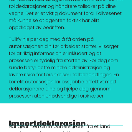
tolldeklarasjoner og håndtere tollsaker på dine
vegne. Det er et viktig dokument fordi Tollvesenet
må kunne se at agenten faktisk har blitt
oppdraget av bedriften.
Tullify hjelper deg med å få orden på
autorisasjonen din før arbeidet starter. Vi sørger
for at riktig informasjon er inkludert og at
prosessen er tydelig fra starten av. For deg som
kunde betyr dette mindre administrasjon og
lavere risiko for forsinkelser i tollbehandlingen. En
korrekt autorisasjon lar oss jobbe effektivt med
deklarasjonene dine og hjelpe deg gjennom
prosessen uten unødvendige forsinkelser.
Importdeklarasjon
Når bedriften din importerer varer fra et land